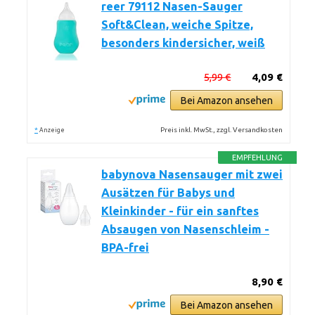
reer 79112 Nasen-Sauger
Soft&Clean, weiche Spitze,
besonders kindersicher, weiß
5,99 €
4,09 €
Bei Amazon ansehen
*
Preis inkl. MwSt., zzgl. Versandkosten
Anzeige
EMPFEHLUNG
babynova Nasensauger mit zwei
Ausätzen für Babys und
Kleinkinder - für ein sanftes
Absaugen von Nasenschleim -
BPA-frei
8,90 €
Bei Amazon ansehen