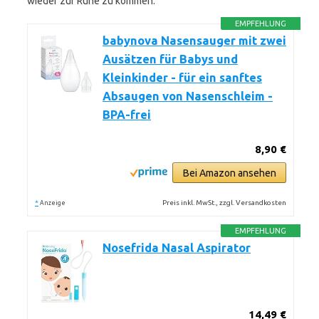
wieder zur Ruhe zu kommen.
EMPFEHLUNG
babynova Nasensauger mit zwei
Ausätzen für Babys und
Kleinkinder - für ein sanftes
Absaugen von Nasenschleim -
BPA-frei
8,90 €
Bei Amazon ansehen
*
Preis inkl. MwSt., zzgl. Versandkosten
Anzeige
EMPFEHLUNG
Nosefrida Nasal Aspirator
14,49 €