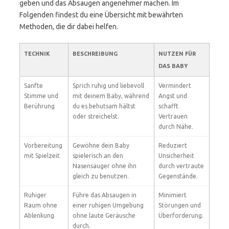
geben und das Absaugen angenehmer machen. Im
Folgenden findest du eine Übersicht mit bewährten
Methoden, die dir dabei helfen.
TECHNIK
BESCHREIBUNG
NUTZEN FÜR
DAS BABY
Sanfte
Sprich ruhig und liebevoll
Vermindert
Stimme und
mit deinem Baby, während
Angst und
Berührung
du es behutsam hältst
schafft
oder streichelst.
Vertrauen
durch Nähe.
Vorbereitung
Gewöhne dein Baby
Reduziert
mit Spielzeit
spielerisch an den
Unsicherheit
Nasensauger ohne ihn
durch vertraute
gleich zu benutzen.
Gegenstände.
Ruhiger
Führe das Absaugen in
Minimiert
Raum ohne
einer ruhigen Umgebung
Störungen und
Ablenkung
ohne laute Geräusche
Überforderung.
durch.