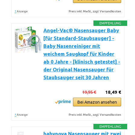
*
Preis inkl. MwSt., zzgl. Versandkosten
Anzeige
EMPFEHLUNG
Angel-Vac® Nasensauger Baby
[für Standard-Staubsauger] -
Baby Nasenreiniger mit
weichem Saugkopf für Kinder
ab 0 Jahre - [klinisch getestet] -
der Original Nasensauger für
Staubsauger seit 30 Jahren
19,95 €
18,49 €
Bei Amazon ansehen
*
Preis inkl. MwSt., zzgl. Versandkosten
Anzeige
EMPFEHLUNG
babynova Nasensauger mit zwei