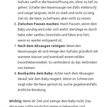
Aufsatz sanft in die Nasenöffnung ein, ohne zu tief zu
gehen. Schalte den Nasensauger ein (falls elektrisch)
und sauge langsam, nicht zu stark und nicht zu lang.
Ziel ist, die Nase zu befreien, aber nicht zu reizen.
Zwischen Pausen machen:
Mach Pausen, wenn dein
Baby unruhig wird oder sich wehrt. Beruhige es durch
Nähe oder sanftes Streicheln und fahre erst fort,
wenn es wieder entspannt ist.
Nach dem Absaugen reinigen:
Nimm den
Nasensauger ab und reinige den Aufsatz gründlich mit
warmem Wasser und eventuell einem milden
Desinfektionsmittel. So verhinderst du das Verbreiten
von Keimen.
Beobachte dein Baby:
Achte nach dem Absaugen
darauf, wie dein Baby reagiert. Wenn es Schmerzen
zeigt oder die Nase gereizt ist, suche gegebenenfalls
ärztliche Beratung.
Wichtig:
Nimm dir Zeit und zwinge dein Baby nicht. Das
Absaugen sollte möglichst immer in liebevoller und