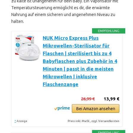
zu kalte ist unangenehm für dein Baby. Ein Vaporisator mit
Temperatursteuerung ermöglicht es dir, die erwärmte
Nahrung auf einem sicheren und angenehmen Niveau zu
halten.
EMPFEHLUNG
NUK Micro Express Plus
Mikrowellen-Sterilisator für
Flaschen | sterilisiert bis zu 4
Babyflaschen plus Zubehör in 4
Minuten | passt in die meisten
Mikrowellen | inklusive
Flaschenzange
26,99 €
13,99 €
Bei Amazon ansehen
*
Preis inkl. MwSt., zzgl. Versandkosten
Anzeige
EMPFEHLUNG