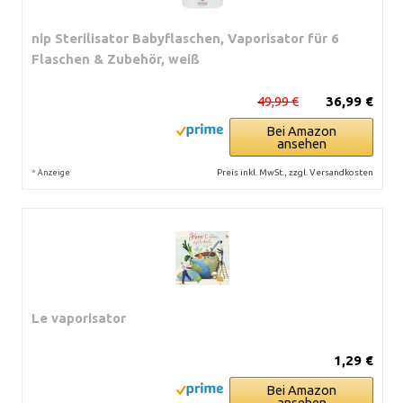
nip Sterilisator Babyflaschen, Vaporisator für 6
Flaschen & Zubehör, weiß
49,99 €
36,99 €
Bei Amazon
ansehen
*
Preis inkl. MwSt., zzgl. Versandkosten
Anzeige
Le vaporisator
1,29 €
Bei Amazon
ansehen