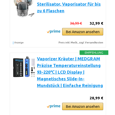
Sterilisator, Vaporisator für bis
zu 6 Flaschen
36,99 €
32,99 €
Bei Amazon ansehen
*
Preis inkl. MwSt., zzgl. Versandkosten
Anzeige
EMPFEHLUNG
Vaporizer Kräuter | MEDGRAM
Präzise Temperatureinstellung
93-220℃ | LCD Display |
Magnetisches Slide-In-
Mundstück | Einfache Reinigung
28,99 €
Bei Amazon ansehen