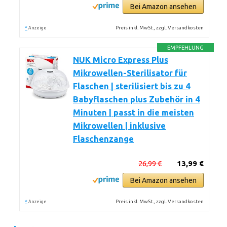
Bei Amazon ansehen
*
Preis inkl. MwSt., zzgl. Versandkosten
Anzeige
EMPFEHLUNG
NUK Micro Express Plus
Mikrowellen-Sterilisator für
Flaschen | sterilisiert bis zu 4
Babyflaschen plus Zubehör in 4
Minuten | passt in die meisten
Mikrowellen | inklusive
Flaschenzange
26,99 €
13,99 €
Bei Amazon ansehen
*
Preis inkl. MwSt., zzgl. Versandkosten
Anzeige