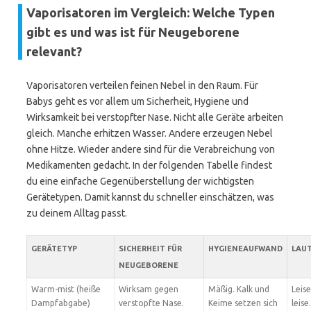
Vaporisatoren im Vergleich: Welche Typen
gibt es und was ist für Neugeborene
relevant?
Vaporisatoren verteilen feinen Nebel in den Raum. Für
Babys geht es vor allem um Sicherheit, Hygiene und
Wirksamkeit bei verstopfter Nase. Nicht alle Geräte arbeiten
gleich. Manche erhitzen Wasser. Andere erzeugen Nebel
ohne Hitze. Wieder andere sind für die Verabreichung von
Medikamenten gedacht. In der folgenden Tabelle findest
du eine einfache Gegenüberstellung der wichtigsten
Gerätetypen. Damit kannst du schneller einschätzen, was
zu deinem Alltag passt.
GERÄTETYP
SICHERHEIT FÜR
HYGIENEAUFWAND
LAU
NEUGEBORENE
Warm-mist (heiße
Wirksam gegen
Mäßig. Kalk und
Leise
Dampfabgabe)
verstopfte Nase.
Keime setzen sich
leise.