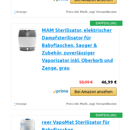
*
Preis inkl. MwSt., zzgl. Versandkosten
Anzeige
EMPFEHLUNG
MAM Sterilisator, elektrischer
Dampfsterilisator für
Babyflaschen, Sauger &
Zubehör, zuverlässiger
Vaporisator inkl. Oberkorb und
Zange, grau
59,99 €
46,99 €
Bei Amazon ansehen
*
Preis inkl. MwSt., zzgl. Versandkosten
Anzeige
EMPFEHLUNG
reer VapoMat Sterilisator für
Babyflaschen,