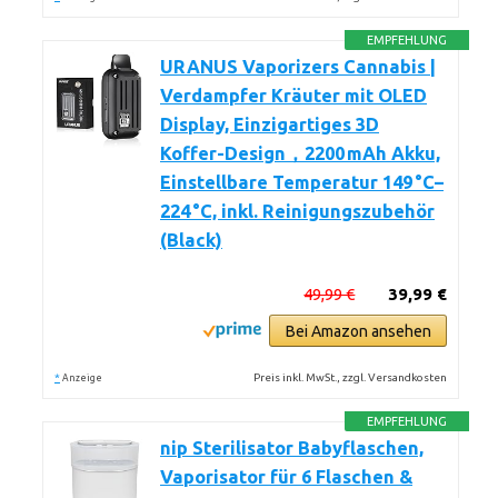
EMPFEHLUNG
URANUS Vaporizers Cannabis |
Verdampfer Kräuter mit OLED
Display, Einzigartiges 3D
Koffer-Design，2200 mAh Akku,
Einstellbare Temperatur 149 °C–
224 °C, inkl. Reinigungszubehör
(Black)
49,99 €
39,99 €
Bei Amazon ansehen
*
Preis inkl. MwSt., zzgl. Versandkosten
Anzeige
EMPFEHLUNG
nip Sterilisator Babyflaschen,
Vaporisator für 6 Flaschen &