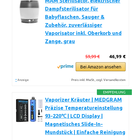
MAM Sterilisator, elektrischer
Dampfsterilisator für
Babyflaschen, Sauger &
Zubehör, zuverlässiger
Vaporisator inkl. Oberkorb und
Zange, grau
59,99 €
46,99 €
Bei Amazon ansehen
*
Preis inkl. MwSt., zzgl. Versandkosten
Anzeige
EMPFEHLUNG
Vaporizer Kräuter | MEDGRAM
Präzise Temperatureinstellung
93-220℃ | LCD Display |
Magnetisches Slide-In-
Mundstück | Einfache Reinigung