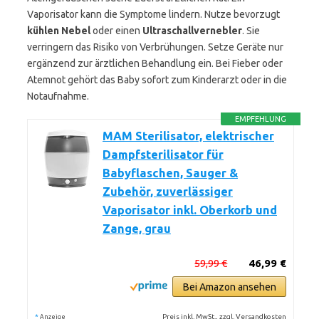
Vaporisator kann die Symptome lindern. Nutze bevorzugt
kühlen Nebel
oder einen
Ultraschallvernebler
. Sie
verringern das Risiko von Verbrühungen. Setze Geräte nur
ergänzend zur ärztlichen Behandlung ein. Bei Fieber oder
Atemnot gehört das Baby sofort zum Kinderarzt oder in die
Notaufnahme.
EMPFEHLUNG
MAM Sterilisator, elektrischer
Dampfsterilisator für
Babyflaschen, Sauger &
Zubehör, zuverlässiger
Vaporisator inkl. Oberkorb und
Zange, grau
59,99 €
46,99 €
Bei Amazon ansehen
*
Preis inkl. MwSt., zzgl. Versandkosten
Anzeige