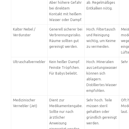
Aber höhere Gefahr
ab. Regelmäßiges
bei direktem
Entkalken nötig.
Kontakt mit heißem
Wasser oder Dampf.
Kalter Nebel /
Generell sicherer bei
Hoch. Filtertausch
Meis
Verdunster
Verbrennungsrisiko.
und Reinigung
mod
Räume sollten gut
wichtig, um Keime
weg
gereinigt werden.
zu vermeiden.
eing
Lüfte
Ultraschallvernebler
Kein heißer Dampf.
Hoch. Mineralien
Sehr 
Feinste Tröpfchen.
aus Leitungswasser
Für Babys beliebt.
können sich
ablagern.
Distilliertes Wasser
empfohlen.
Medizinischer
Dient zur
Sehr hoch. Teile
Oft 
Vernebler (Jet)
Medikamentengabe.
müssen steril
Mode
Sollte nur nach
gehalten oder
laut.
ärztlicher
gründlich gereinigt
Anweisung
werden.
eingesetzt werden.