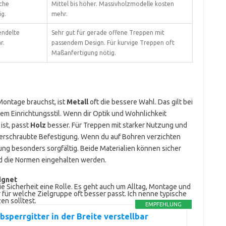
ache
Mittel bis höher. Massivholzmodelle kosten
ig.
mehr.
endelte
Sehr gut für gerade offene Treppen mit
r.
passendem Design. Für kurvige Treppen oft
Maßanfertigung nötig.
Montage brauchst, ist
Metall
oft die bessere Wahl. Das gilt bei
 Einrichtungsstil. Wenn dir Optik und Wohnlichkeit
ist, passt
Holz
besser. Für Treppen mit starker Nutzung und
 verschraubte Befestigung. Wenn du auf Bohren verzichten
igung besonders sorgfältig. Beide Materialien können sicher
und die Normen eingehalten werden.
ignet
die Sicherheit eine Rolle. Es geht auch um Alltag, Montage und
er für welche Zielgruppe oft besser passt. Ich nenne typische
en solltest.
EMPFEHLUNG
sperrgitter in der Breite verstellbar