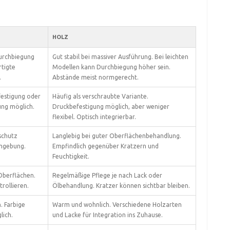
HOLZ
Durchbiegung
Gut stabil bei massiver Ausführung. Bei leichten
rtigte
Modellen kann Durchbiegung höher sein.
.
Abstände meist normgerecht.
festigung oder
Häufig als verschraubte Variante.
ung möglich.
Druckbefestigung möglich, aber weniger
flexibel. Optisch integrierbar.
schutz
Langlebig bei guter Oberflächenbehandlung.
mgebung.
Empfindlich gegenüber Kratzern und
Feuchtigkeit.
 Oberflächen.
Regelmäßige Pflege je nach Lack oder
rollieren.
Ölbehandlung. Kratzer können sichtbar bleiben.
. Farbige
Warm und wohnlich. Verschiedene Holzarten
lich.
und Lacke für Integration ins Zuhause.