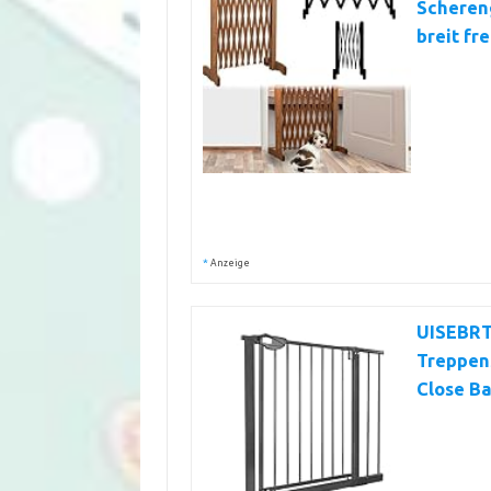
Schereng
breit fr
*
Anzeige
UISEBRT
Treppens
Close Ba