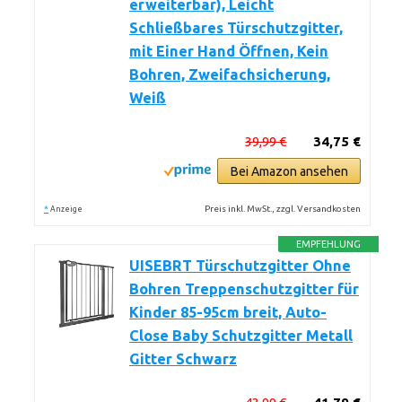
erweiterbar), Leicht
Schließbares Türschutzgitter,
mit Einer Hand Öffnen, Kein
Bohren, Zweifachsicherung,
Weiß
39,99 €
34,75 €
Bei Amazon ansehen
*
Preis inkl. MwSt., zzgl. Versandkosten
Anzeige
EMPFEHLUNG
UISEBRT Türschutzgitter Ohne
Bohren Treppenschutzgitter für
Kinder 85-95cm breit, Auto-
Close Baby Schutzgitter Metall
Gitter Schwarz