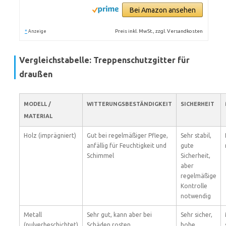
Bei Amazon ansehen
*
Preis inkl. MwSt., zzgl. Versandkosten
Anzeige
Vergleichstabelle: Treppenschutzgitter für
draußen
MODELL /
WITTERUNGSBESTÄNDIGKEIT
SICHERHEIT
MATERIAL
Holz (imprägniert)
Gut bei regelmäßiger Pflege,
Sehr stabil,
anfällig für Feuchtigkeit und
gute
Schimmel
Sicherheit,
aber
regelmäßige
Kontrolle
notwendig
Metall
Sehr gut, kann aber bei
Sehr sicher,
(pulverbeschichtet)
Schäden rosten
hohe