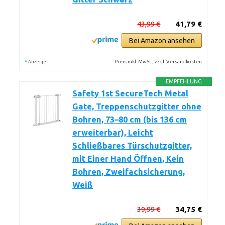
43,99 €
41,79 €
Bei Amazon ansehen
*
Preis inkl. MwSt., zzgl. Versandkosten
Anzeige
EMPFEHLUNG
Safety 1st SecureTech Metal
Gate, Treppenschutzgitter ohne
Bohren, 73–80 cm (bis 136 cm
erweiterbar), Leicht
Schließbares Türschutzgitter,
mit Einer Hand Öffnen, Kein
Bohren, Zweifachsicherung,
Weiß
39,99 €
34,75 €