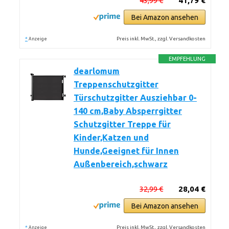
43,99 €
41,79 €
Bei Amazon ansehen
*
Preis inkl. MwSt., zzgl. Versandkosten
Anzeige
EMPFEHLUNG
dearlomum
Treppenschutzgitter
Türschutzgitter Ausziehbar 0-
140 cm,Baby Absperrgitter
Schutzgitter Treppe für
Kinder,Katzen und
Hunde,Geeignet für Innen
Außenbereich,schwarz
32,99 €
28,04 €
Bei Amazon ansehen
*
Preis inkl. MwSt., zzgl. Versandkosten
Anzeige