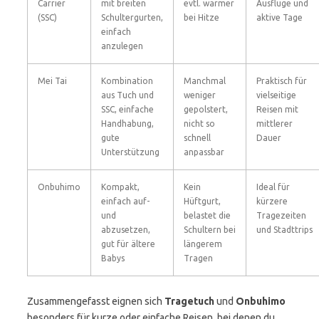
Carrier
mit breiten
evtl. wärmer
Ausflüge und
(SSC)
Schultergurten,
bei Hitze
aktive Tage
einfach
anzulegen
Mei Tai
Kombination
Manchmal
Praktisch für
aus Tuch und
weniger
vielseitige
SSC, einfache
gepolstert,
Reisen mit
Handhabung,
nicht so
mittlerer
gute
schnell
Dauer
Unterstützung
anpassbar
Onbuhimo
Kompakt,
Kein
Ideal für
einfach auf-
Hüftgurt,
kürzere
und
belastet die
Tragezeiten
abzusetzen,
Schultern bei
und Stadttrips
gut für ältere
längerem
Babys
Tragen
Zusammengefasst eignen sich
Tragetuch
und
Onbuhimo
besonders für kurze oder einfache Reisen, bei denen du