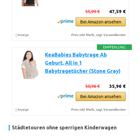
55,99 €
47,59 €
Bei Amazon ansehen
*
Preis inkl. MwSt., zzgl. Versandkosten
Anzeige
EMPFEHLUNG
KeaBabies Babytrage Ab
Geburt, All in 1
Babytragetücher (Stone Gray)
50,96 €
35,96 €
Bei Amazon ansehen
*
Preis inkl. MwSt., zzgl. Versandkosten
Anzeige
Städtetouren ohne sperrigen Kinderwagen