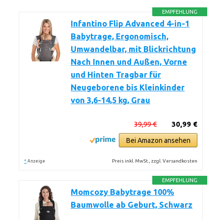
EMPFEHLUNG
Infantino Flip Advanced 4-in-1
Babytrage, Ergonomisch,
Umwandelbar, mit Blickrichtung
Nach Innen und Außen, Vorne
und Hinten Tragbar für
Neugeborene bis Kleinkinder
von 3,6-14,5 kg, Grau
39,99 €
30,99 €
Bei Amazon ansehen
*
Preis inkl. MwSt., zzgl. Versandkosten
Anzeige
EMPFEHLUNG
Momcozy Babytrage 100%
Baumwolle ab Geburt, Schwarz