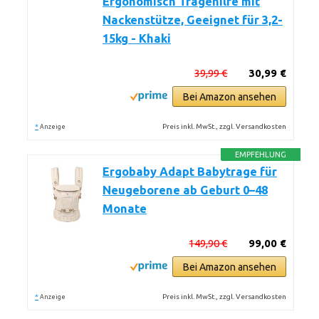
Ergonomisch Tragehilfe mit
Nackenstütze, Geeignet für 3,2-
15kg - Khaki
39,99 €
30,99 €
Bei Amazon ansehen
*
Preis inkl. MwSt., zzgl. Versandkosten
Anzeige
EMPFEHLUNG
Ergobaby Adapt Babytrage für
Neugeborene ab Geburt 0–48
Monate
149,90 €
99,00 €
Bei Amazon ansehen
*
Preis inkl. MwSt., zzgl. Versandkosten
Anzeige