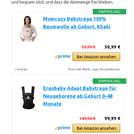
und bequem sitzt, und dass die Atemwege frei bleiben.
EMPFEHLUNG
Momcozy Babytrage 100%
Baumwolle ab Geburt, Khaki
59,99 €
50,99 €
Bei Amazon ansehen
*
Preis inkl. MwSt., zzgl. Versandkosten
Anzeige
EMPFEHLUNG
Ergobaby Adapt Babytrage für
Neugeborene ab Geburt 0–48
Monate
149,90 €
99,99 €
Bei Amazon ansehen