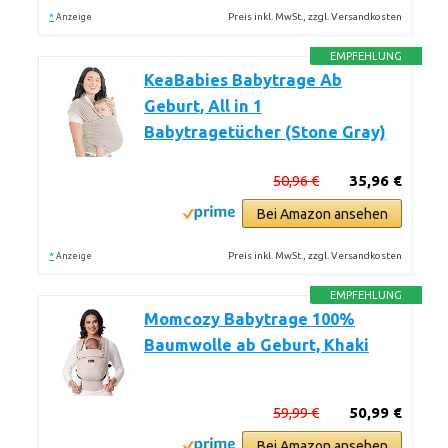
*
Preis inkl. MwSt., zzgl. Versandkosten
Anzeige
EMPFEHLUNG
KeaBabies Babytrage Ab
Geburt, All in 1
Babytragetücher (Stone Gray)
50,96 €
35,96 €
Bei Amazon ansehen
*
Preis inkl. MwSt., zzgl. Versandkosten
Anzeige
EMPFEHLUNG
Momcozy Babytrage 100%
Baumwolle ab Geburt, Khaki
59,99 €
50,99 €
Bei Amazon ansehen