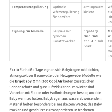
Temperaturregulierung
Optimale
Atmungsaktiv,
Wä
Wärmeregulierung
kühlend
du
für Komfort
Fü
un
Eignung für Modelle
Beispiele mit
Ergobaby
Ma
typischen
Omni 360
Wi
Einsatzzwecken
Cool Air
, Tula
Ed
Coast
Ba
On
Ed
Fazit:
Für heiße Tage eignen sich Babytragen mit leichter,
atmungsaktiver Baumwolle oder Netzgewebe. Modelle wie
die
Ergobaby Omni 360 Cool Air
bieten zusätzlichen
Sonnenschutz und gute Luftzirkulation. Im Winter sind
Varianten mit Fleece oder Wollmischungen besser, um dein
Baby warm zu halten. Babytragen aus wasserabweisendem
Material helfen besonders bei nasskaltem Wetter, das Baby
trocken und geschützt zu transportieren. In trockenen