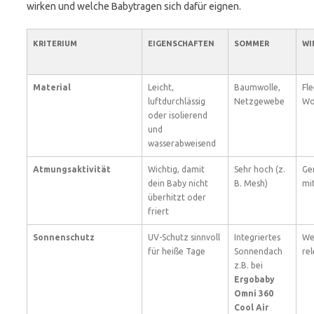
wirken und welche Babytragen sich dafür eignen.
KRITERIUM
EIGENSCHAFTEN
SOMMER
WI
Material
Leicht,
Baumwolle,
Fle
luftdurchlässig
Netzgewebe
Wo
oder isolierend
und
wasserabweisend
Atmungsaktivität
Wichtig, damit
Sehr hoch (z.
Ger
dein Baby nicht
B. Mesh)
mit
überhitzt oder
friert
Sonnenschutz
UV-Schutz sinnvoll
Integriertes
We
für heiße Tage
Sonnendach
re
z.B. bei
Ergobaby
Omni 360
Cool Air