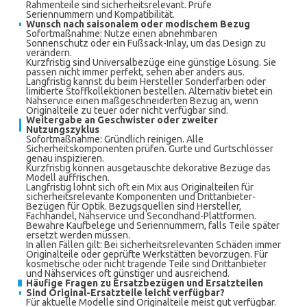
Rahmenteile sind sicherheitsrelevant. Prüfe
Seriennummern und Kompatibilität.
Wunsch nach saisonalem oder modischem Bezug
Sofortmaßnahme: Nutze einen abnehmbaren
Sonnenschutz oder ein Fußsack-Inlay, um das Design zu
verändern.
Kurzfristig sind Universalbezüge eine günstige Lösung. Sie
passen nicht immer perfekt, sehen aber anders aus.
Langfristig kannst du beim Hersteller Sonderfarben oder
limitierte Stoffkollektionen bestellen. Alternativ bietet ein
Nähservice einen maßgeschneiderten Bezug an, wenn
Originalteile zu teuer oder nicht verfügbar sind.
Weitergabe an Geschwister oder zweiter
Nutzungszyklus
Sofortmaßnahme: Gründlich reinigen. Alle
Sicherheitskomponenten prüfen. Gurte und Gurtschlösser
genau inspizieren.
Kurzfristig können ausgetauschte dekorative Bezüge das
Modell auffrischen.
Langfristig lohnt sich oft ein Mix aus Originalteilen für
sicherheitsrelevante Komponenten und Drittanbieter-
Bezügen für Optik. Bezugsquellen sind Hersteller,
Fachhandel, Nähservice und Secondhand-Plattformen.
Bewahre Kaufbelege und Seriennummern, falls Teile später
ersetzt werden müssen.
In allen Fällen gilt: Bei sicherheitsrelevanten Schäden immer
Originalteile oder geprüfte Werkstätten bevorzugen. Für
kosmetische oder nicht tragende Teile sind Drittanbieter
und Nähservices oft günstiger und ausreichend.
Häufige Fragen zu Ersatzbezügen und Ersatzteilen
Sind Original-Ersatzteile leicht verfügbar?
Für aktuelle Modelle sind Originalteile meist gut verfügbar.