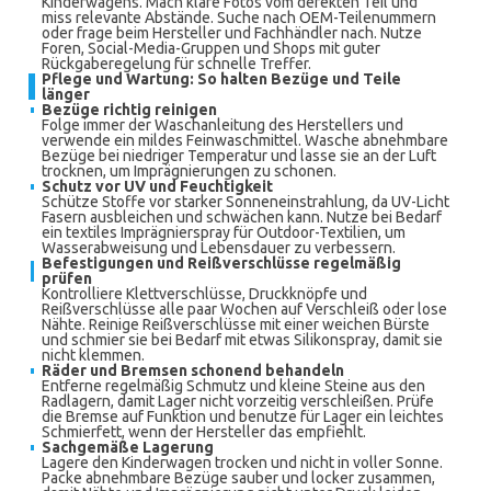
Kinderwagens. Mach klare Fotos vom defekten Teil und
miss relevante Abstände. Suche nach OEM-Teilenummern
oder frage beim Hersteller und Fachhändler nach. Nutze
Foren, Social-Media-Gruppen und Shops mit guter
Rückgaberegelung für schnelle Treffer.
Pflege und Wartung: So halten Bezüge und Teile
länger
Bezüge richtig reinigen
Folge immer der Waschanleitung des Herstellers und
verwende ein mildes Feinwaschmittel. Wasche abnehmbare
Bezüge bei niedriger Temperatur und lasse sie an der Luft
trocknen, um Imprägnierungen zu schonen.
Schutz vor UV und Feuchtigkeit
Schütze Stoffe vor starker Sonneneinstrahlung, da UV-Licht
Fasern ausbleichen und schwächen kann. Nutze bei Bedarf
ein textiles Imprägnierspray für Outdoor-Textilien, um
Wasserabweisung und Lebensdauer zu verbessern.
Befestigungen und Reißverschlüsse regelmäßig
prüfen
Kontrolliere Klettverschlüsse, Druckknöpfe und
Reißverschlüsse alle paar Wochen auf Verschleiß oder lose
Nähte. Reinige Reißverschlüsse mit einer weichen Bürste
und schmier sie bei Bedarf mit etwas Silikonspray, damit sie
nicht klemmen.
Räder und Bremsen schonend behandeln
Entferne regelmäßig Schmutz und kleine Steine aus den
Radlagern, damit Lager nicht vorzeitig verschleißen. Prüfe
die Bremse auf Funktion und benutze für Lager ein leichtes
Schmierfett, wenn der Hersteller das empfiehlt.
Sachgemäße Lagerung
Lagere den Kinderwagen trocken und nicht in voller Sonne.
Packe abnehmbare Bezüge sauber und locker zusammen,