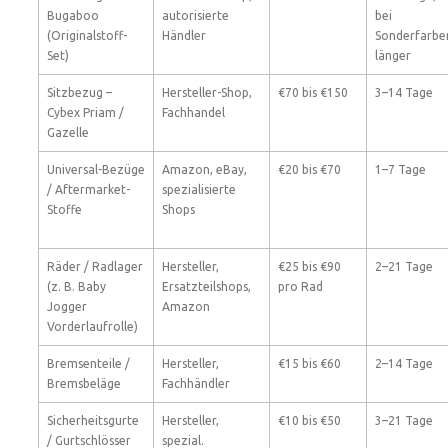
Bugaboo
autorisierte
bei
(Originalstoff-
Händler
Sonderfarbe
Set)
länger
Sitzbezug –
Hersteller-Shop,
€70 bis €150
3–14 Tage
Cybex Priam /
Fachhandel
Gazelle
Universal-Bezüge
Amazon, eBay,
€20 bis €70
1–7 Tage
/ Aftermarket-
spezialisierte
Stoffe
Shops
Räder / Radlager
Hersteller,
€25 bis €90
2–21 Tage
(z. B. Baby
Ersatzteilshops,
pro Rad
Jogger
Amazon
Vorderlaufrolle)
Bremsenteile /
Hersteller,
€15 bis €60
2–14 Tage
Bremsbeläge
Fachhändler
Sicherheitsgurte
Hersteller,
€10 bis €50
3–21 Tage
/ Gurtschlösser
spezial.