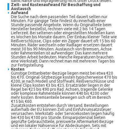
damit Nähte und Imprägnierung nicht unter Druck leiden.
Zeit- und Kostenaufwand für Beschaffung und
Austausch
Aufwand
Die Suche nach dem passenden Teil dauert selten nur
Minuten. Für gängige Teile findest du innerhalb einer
Stunde passende Angebote. Wenn du Originalteile beim
Hersteller bestellst, rechnen viele mit 2 bis 14 Tagen
Lieferzeit. Bei seltenen oder eingestellten Modellen kann
es Wochen bis Monate dauern. Der Einbau kleiner Teile wie
Reißverschlüsse, Clips oder ein Zipper dauert oft 15 bis 60
Minuten. Räder wechseln oder Radlager ersetzen dauert
meist 30 bis 90 Minuten. Austausch von Bremsen, Achse
oder Rahmenteilen ist aufwendiger. Das kann mehrere
Stunden Arbeit bedeuten. Manche Reparaturen brauchen
eine Werkstatt. Dann rechnet man mit mehreren Tagen bis
zur Fertigstellung.
Kosten
Günstige Drittanbieter-Bezüge liegen meist bei etwa €20
bis €70. Original-Sitzbezüge kosten typischerweise €70 bis
€200, je nach Modell und Stoffwahl. Reißverschlüsse und
kleine Clips kosten €3 bis €25. Ersatzräder liegen in der
Regel bei €25 bis €90 pro Rad. Achsen, tragende Gelenke
oder komplexe Rahmenteile können €40 bis €200 oder
mehr kosten. Bremsenteile bewegen sich oft im Bereich
€15 bis €60.
Zusatzkosten entstehen durch Versand. Bestellungen
außerhalb der EU können Zoll und Einfuhrumsatzsteuer
verursachen. Werkstatt- oder Servicekosten liegen häufig
bei €30 bis €100 pro Stunde. Einsparpotenzial bieten
geprüfte Gebrauchtteile, preiswerte Aftermarket-Bezüge
und ein lokaler Nähservice für Abdeckungen. Sets mit