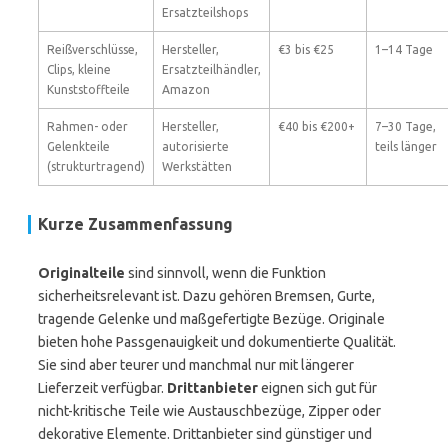
Ersatzteilshops
Reißverschlüsse,
Hersteller,
€3 bis €25
1–14 Tage
Clips, kleine
Ersatzteilhändler,
Kunststoffteile
Amazon
Rahmen- oder
Hersteller,
€40 bis €200+
7–30 Tage,
Gelenkteile
autorisierte
teils länger
(strukturtragend)
Werkstätten
Kurze Zusammenfassung
Originalteile
sind sinnvoll, wenn die Funktion
sicherheitsrelevant ist. Dazu gehören Bremsen, Gurte,
tragende Gelenke und maßgefertigte Bezüge. Originale
bieten hohe Passgenauigkeit und dokumentierte Qualität.
Sie sind aber teurer und manchmal nur mit längerer
Lieferzeit verfügbar.
Drittanbieter
eignen sich gut für
nicht-kritische Teile wie Austauschbezüge, Zipper oder
dekorative Elemente. Drittanbieter sind günstiger und