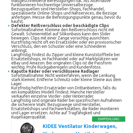
maßgeschneiderte Befestigungen hat. Als Alternative
funktionieren hochwertige Universalbezüge.
Bezugsquellen sind Hersteller-Shops, Fachhandel,
spezialisierte Online-Shops und Nähservices, die Bezüge
anfertigen. Messe die Befestigungspunkte genau, bevor du
kaufst.
Defekter Reißverschluss oder beschädigte Clips
Sofortmaßnahme: Klemme den Reißverschluss nicht mit
Gewalt. Schmiermittel auf Silikonbasis kann den Slider
bewegen. Clips mit einer Zange vorsichtig ausrichten.
Kurzfristig reicht oft ein Ersatzslider oder ein provisorischer
Verschluss, den ein Schuster oder eine Schneiderei
anbringt.
Langfristig findest du Zipper und kleine Kunststoffteile bei
Ersatzteilshops, im Fachhandel oder auf Marktplätzen wie
eBay und Amazon. Bei originalen Clips ist die Passform
wichtig. Prüfe Rückgaberegeln und Kundenfotos.
Kaputte Räder oder verschlissene Radlager
Sofortmaßnahme: Nicht weiterfahren, wenn die Lenkung
stark klemmt. Entferne Schmutz oder kleine Steine aus dem
Lager.
Kurzfristig helfen Ersatzräder von Drittanbietern, falls du
ein kompatibles Modell findest. Manche Hersteller
verkaufen einzelne Vorder- oder Hinterräder.
Langfristig sind originale Räder bei spezifischen Aufnahmen
die sicherere Wahl. Bezugswege sind Hersteller,
Ersatzteilshops und Fachwerkstätten, die Räder montieren
und Lager ersetzen. Achte auf Tragfähigkeit und
Kugellagerqualität.
EMPFEHLUNG
KIDEE Ventilator Kinderwagen,