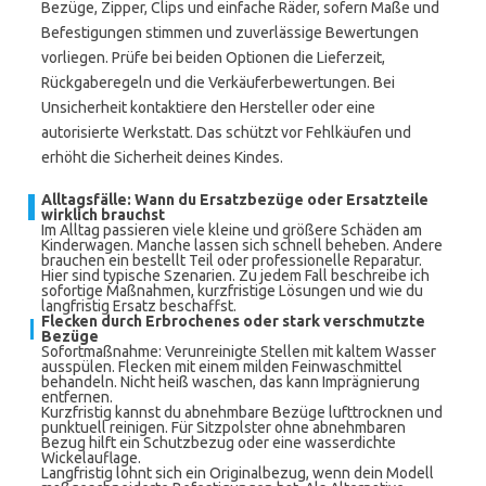
Bezüge, Zipper, Clips und einfache Räder, sofern Maße und
Befestigungen stimmen und zuverlässige Bewertungen
vorliegen. Prüfe bei beiden Optionen die Lieferzeit,
Rückgaberegeln und die Verkäuferbewertungen. Bei
Unsicherheit kontaktiere den Hersteller oder eine
autorisierte Werkstatt. Das schützt vor Fehlkäufen und
erhöht die Sicherheit deines Kindes.
Alltagsfälle: Wann du Ersatzbezüge oder Ersatzteile
wirklich brauchst
Im Alltag passieren viele kleine und größere Schäden am
Kinderwagen. Manche lassen sich schnell beheben. Andere
brauchen ein bestellt Teil oder professionelle Reparatur.
Hier sind typische Szenarien. Zu jedem Fall beschreibe ich
sofortige Maßnahmen, kurzfristige Lösungen und wie du
langfristig Ersatz beschaffst.
Flecken durch Erbrochenes oder stark verschmutzte
Bezüge
Sofortmaßnahme: Verunreinigte Stellen mit kaltem Wasser
ausspülen. Flecken mit einem milden Feinwaschmittel
behandeln. Nicht heiß waschen, das kann Imprägnierung
entfernen.
Kurzfristig kannst du abnehmbare Bezüge lufttrocknen und
punktuell reinigen. Für Sitzpolster ohne abnehmbaren
Bezug hilft ein Schutzbezug oder eine wasserdichte
Wickelauflage.
Langfristig lohnt sich ein Originalbezug, wenn dein Modell