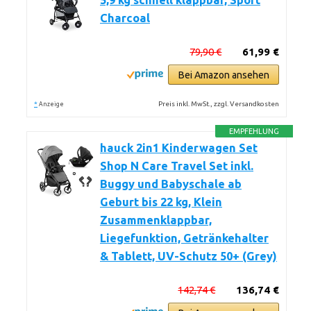
5,9 kg schnell klappbar, Sport
Charcoal
79,90 €
61,99 €
Bei Amazon ansehen
*
Preis inkl. MwSt., zzgl. Versandkosten
Anzeige
EMPFEHLUNG
hauck 2in1 Kinderwagen Set
Shop N Care Travel Set inkl.
Buggy und Babyschale ab
Geburt bis 22 kg, Klein
Zusammenklappbar,
Liegefunktion, Getränkehalter
& Tablett, UV-Schutz 50+ (Grey)
142,74 €
136,74 €