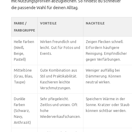
mit Nutzungsprofilen abzugleichen. So findest du schneller
die passende Wahl für deinen Alltag.
FARBE /
VORTEILE
NACHTEILE
FARBGRUPPE
Helle Farben
Wirken freundlich und
Zeigen Flecken schnell.
(Weiß,
leicht. Gut für Fotos und
Erfordern häufigere
Beige,
Events.
Reinigung. Empfindlicher
Pastell)
gegen Verfärbungen.
Mitteltöne
Gute Kombination aus
Weniger auffällig bei
(Grau, Blau,
Stil und Praktikabilität.
Dämmerung. Können
Taupe)
Kaschieren leichte
neutral wirken.
Verschmutzungen.
Dunkle
Sehr pflegeleicht.
Speichern Wärme in der
Farben
Zeitlos und unisex. Oft
Sonne. Kratzer oder Staub
(Schwarz,
hohe
können sichtbar werden.
Navy,
Wiederverkaufschancen.
Anthrazit)