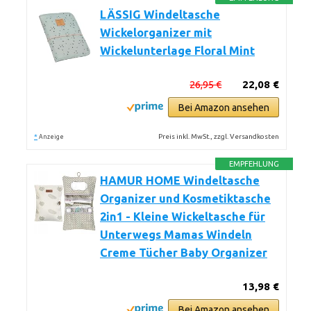
LÄSSIG Windeltasche
Wickelorganizer mit
Wickelunterlage Floral Mint
26,95 €
22,08 €
Bei Amazon ansehen
*
Preis inkl. MwSt., zzgl. Versandkosten
Anzeige
EMPFEHLUNG
HAMUR HOME Windeltasche
Organizer und Kosmetiktasche
2in1 - Kleine Wickeltasche für
Unterwegs Mamas Windeln
Creme Tücher Baby Organizer
13,98 €
Bei Amazon ansehen