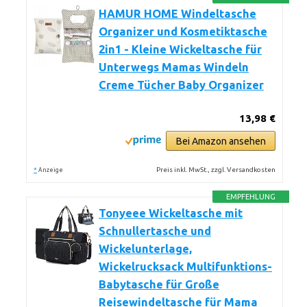
HAMUR HOME Windeltasche
Organizer und Kosmetiktasche
2in1 - Kleine Wickeltasche für
Unterwegs Mamas Windeln
Creme Tücher Baby Organizer
13,98 €
Bei Amazon ansehen
*
Preis inkl. MwSt., zzgl. Versandkosten
Anzeige
EMPFEHLUNG
Tonyeee Wickeltasche mit
Schnullertasche und
Wickelunterlage,
Wickelrucksack Multifunktions-
Babytasche für Große
Reisewindeltasche für Mama