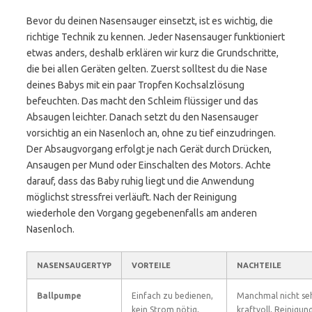
Bevor du deinen Nasensauger einsetzt, ist es wichtig, die
richtige Technik zu kennen. Jeder Nasensauger funktioniert
etwas anders, deshalb erklären wir kurz die Grundschritte,
die bei allen Geräten gelten. Zuerst solltest du die Nase
deines Babys mit ein paar Tropfen Kochsalzlösung
befeuchten. Das macht den Schleim flüssiger und das
Absaugen leichter. Danach setzt du den Nasensauger
vorsichtig an ein Nasenloch an, ohne zu tief einzudringen.
Der Absaugvorgang erfolgt je nach Gerät durch Drücken,
Ansaugen per Mund oder Einschalten des Motors. Achte
darauf, dass das Baby ruhig liegt und die Anwendung
möglichst stressfrei verläuft. Nach der Reinigung
wiederhole den Vorgang gegebenenfalls am anderen
Nasenloch.
NASENSAUGERTYP
VORTEILE
NACHTEILE
Ballpumpe
Einfach zu bedienen,
Manchmal nicht se
kein Strom nötig,
kraftvoll, Reinigun