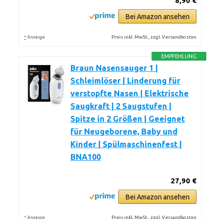
8,90 €
Bei Amazon ansehen
*
Preis inkl. MwSt., zzgl. Versandkosten
Anzeige
EMPFEHLUNG
Braun Nasensauger 1 |
Schleimlöser | Linderung für
verstopfte Nasen | Elektrische
Saugkraft | 2 Saugstufen |
Spitze in 2 Größen | Geeignet
für Neugeborene, Baby und
Kinder | Spülmaschinenfest |
BNA100
27,90 €
Bei Amazon ansehen
*
Preis inkl. MwSt., zzgl. Versandkosten
Anzeige