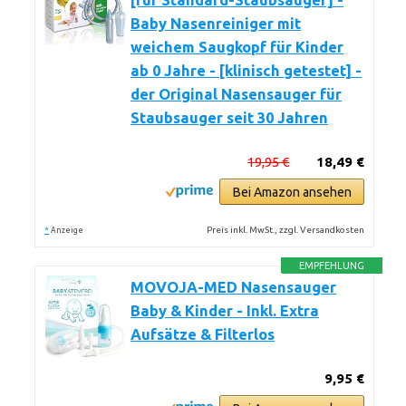
[für Standard-Staubsauger] -
Baby Nasenreiniger mit
weichem Saugkopf für Kinder
ab 0 Jahre - [klinisch getestet] -
der Original Nasensauger für
Staubsauger seit 30 Jahren
19,95 €
18,49 €
Bei Amazon ansehen
*
Preis inkl. MwSt., zzgl. Versandkosten
Anzeige
EMPFEHLUNG
MOVOJA-MED Nasensauger
Baby & Kinder - Inkl. Extra
Aufsätze & Filterlos
9,95 €