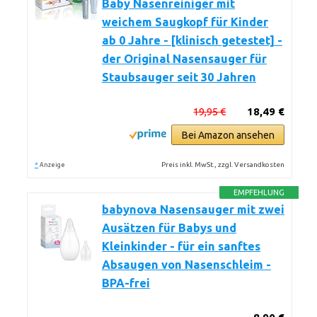
Baby Nasenreiniger mit
weichem Saugkopf für Kinder
ab 0 Jahre - [klinisch getestet] -
der Original Nasensauger für
Staubsauger seit 30 Jahren
19,95 €
18,49 €
Bei Amazon ansehen
*
Preis inkl. MwSt., zzgl. Versandkosten
Anzeige
EMPFEHLUNG
babynova Nasensauger mit zwei
Ausätzen für Babys und
Kleinkinder - für ein sanftes
Absaugen von Nasenschleim -
BPA-frei