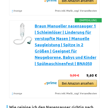
Bei Amazon ansehen
*
Preis inkl. MwSt., zzgl. Versandkosten
Anzeige
EMPFEHLUNG
Braun Manueller nasensauger 1
| Schleimlöser | Linderung für
verstopfte Nasen | Manuelle
Saugleistung | Spitze in 2
Größen | Geeignet für
Neugeborene, Babys und Kinder
| Spülmaschinenfest | BNA050
9,99 €
9,60 €
Bei Amazon ansehen
*
Preis inkl. MwSt., zzgl. Versandkosten
Anzeige
Wie reinige ich den Nasensauger richtig nach