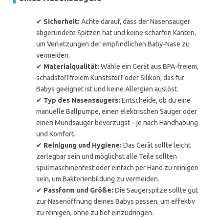
✔
Sicherheit:
Achte darauf, dass der Nasensauger
abgerundete Spitzen hat und keine scharfen Kanten,
um Verletzungen der empfindlichen Baby-Nase zu
vermeiden.
✔
Materialqualität:
Wähle ein Gerät aus BPA-freiem,
schadstofffreiem Kunststoff oder Silikon, das für
Babys geeignet ist und keine Allergien auslöst.
✔
Typ des Nasensaugers:
Entscheide, ob du eine
manuelle Ballpumpe, einen elektrischen Sauger oder
einen Mundsauger bevorzugst – je nach Handhabung
und Komfort.
✔
Reinigung und Hygiene:
Das Gerät sollte leicht
zerlegbar sein und möglichst alle Teile sollten
spülmaschinenfest oder einfach per Hand zu reinigen
sein, um Bakterienbildung zu vermeiden.
✔
Passform und Größe:
Die Saugerspitze sollte gut
zur Nasenöffnung deines Babys passen, um effektiv
zu reinigen, ohne zu tief einzudringen.