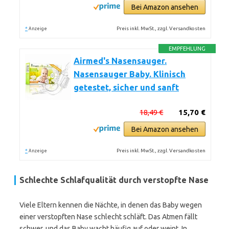
Bei Amazon ansehen
*
Preis inkl. MwSt., zzgl. Versandkosten
Anzeige
EMPFEHLUNG
Airmed's Nasensauger.
Nasensauger Baby. Klinisch
getestet, sicher und sanft
18,49 €
15,70 €
Bei Amazon ansehen
*
Preis inkl. MwSt., zzgl. Versandkosten
Anzeige
Schlechte Schlafqualität durch verstopfte Nase
Viele Eltern kennen die Nächte, in denen das Baby wegen
einer verstopften Nase schlecht schläft. Das Atmen fällt
schwer, und das Baby wacht häufig auf oder weint. In