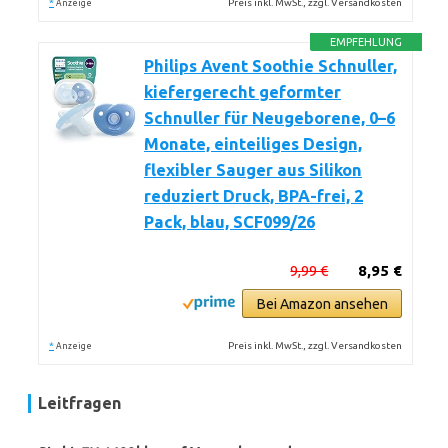
*
Preis inkl. MwSt., zzgl. Versandkosten
Anzeige
EMPFEHLUNG
Philips Avent Soothie Schnuller,
kiefergerecht geformter
Schnuller für Neugeborene, 0–6
Monate, einteiliges Design,
flexibler Sauger aus Silikon
reduziert Druck, BPA-frei, 2
Pack, blau, SCF099/26
9,99 €
8,95 €
Bei Amazon ansehen
*
Preis inkl. MwSt., zzgl. Versandkosten
Anzeige
Leitfragen