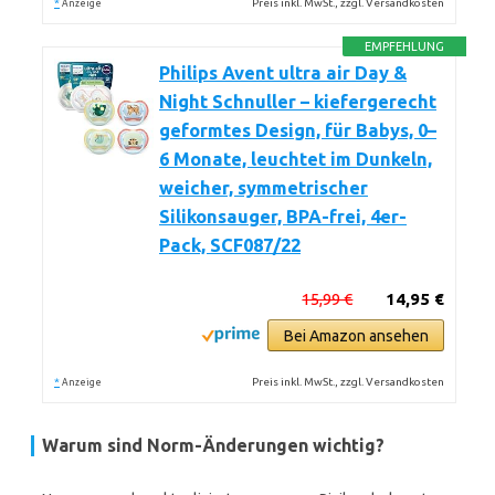
*
Preis inkl. MwSt., zzgl. Versandkosten
Anzeige
EMPFEHLUNG
Philips Avent ultra air Day &
Night Schnuller – kiefergerecht
geformtes Design, für Babys, 0–
6 Monate, leuchtet im Dunkeln,
weicher, symmetrischer
Silikonsauger, BPA-frei, 4er-
Pack, SCF087/22
15,99 €
14,95 €
Bei Amazon ansehen
*
Preis inkl. MwSt., zzgl. Versandkosten
Anzeige
Warum sind Norm-Änderungen wichtig?