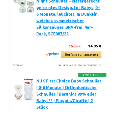
Night Schnuller – kiefergerecht
geformtes Design, für Babys, 0–
6 Monate, leuchtet im Dunkeln,
weicher, symmetrischer
Silikonsauger, BPA-frei, 4er-
Pack, SCF087/22
15,99 €
14,95 €
Bei Amazon ansehen
*
Preis inkl. MwSt., zzgl. Versandkosten
Anzeige
EMPFEHLUNG
NUK First Choice Baby Schnuller
| 0-6 Monate | Orthodontische
Schnuller | Beruhigt 99% aller
Babys** | Pinguin/Giraffe | 2
Stück