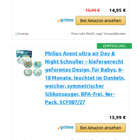
15,99 €
14,95 €
Bei Amazon ansehen
*
Preis inkl. MwSt., zzgl. Versandkosten
Anzeige
EMPFEHLUNG
Philips Avent ultra air Day &
Night Schnuller – kiefergerecht
geformtes Design, für Babys, 6–
18 Monate, leuchtet im Dunkeln,
weicher, symmetrischer
Silikonsauger, BPA-frei, 4er-
Pack, SCF087/27
15,99 €
Bei Amazon ansehen