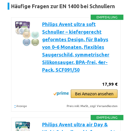
Häufige Fragen zur EN 1400 bei Schnullern
EMPFEHLUNG
Philips Avent ultra soft
Schnuller – kiefergerecht
geformtes Design, für Babys
von 0–6 Monaten, flexibles
Saugerschild, symmetrischer
Silikonsauger, BPA-frei, 4er-
Pack, SCF091/50
17,99 €
Bei Amazon ansehen
*
Preis inkl. MwSt., zzgl. Versandkosten
Anzeige
EMPFEHLUNG
Philips Avent ultra air Day &