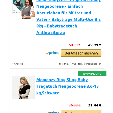
Neugeborene - Einfach
Anzuziehen für Mütter und
Väter - Babytrage Multi-Use Bis
9kg - Babytragetuch
Anthrazitgrau
54,99 €
49,99 €
Bei Amazon ansehen
*
Preis inkl. MwSt., zzgl. Versandkosten
Anzeige
EMPFEHLUNG
Momcozy Ring Sling Baby
Tragetuch Neugeborene 3,6-15
kg,Schwarz
36,99 €
31,44 €