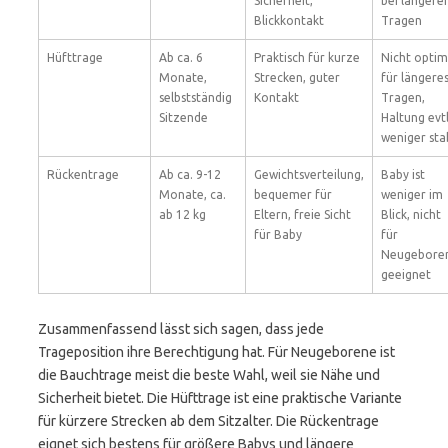
Sicherheit,
bei länger
Blickkontakt
Tragen
Hüfttrage
Ab ca. 6
Praktisch für kurze
Nicht optim
Monate,
Strecken, guter
für längere
selbstständig
Kontakt
Tragen,
Sitzende
Haltung evtl
weniger stab
Rückentrage
Ab ca. 9-12
Gewichtsverteilung,
Baby ist
Monate, ca.
bequemer für
weniger im
ab 12 kg
Eltern, freie Sicht
Blick, nicht
für Baby
für
Neugebore
geeignet
Zusammenfassend lässt sich sagen, dass jede
Trageposition ihre Berechtigung hat. Für Neugeborene ist
die Bauchtrage meist die beste Wahl, weil sie Nähe und
Sicherheit bietet. Die Hüfttrage ist eine praktische Variante
für kürzere Strecken ab dem Sitzalter. Die Rückentrage
eignet sich bestens für größere Babys und längere