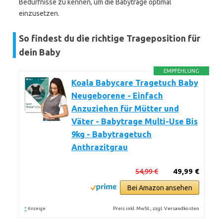
Bedürfnisse zu kennen, um die Babytrage optimal
einzusetzen.
So findest du die richtige Trageposition für
dein Baby
EMPFEHLUNG
Koala Babycare Tragetuch Baby
Neugeborene - Einfach
Anzuziehen für Mütter und
Väter - Babytrage Multi-Use Bis
9kg - Babytragetuch
Anthrazitgrau
54,99 €
49,99 €
Bei Amazon ansehen
*
Preis inkl. MwSt., zzgl. Versandkosten
Anzeige