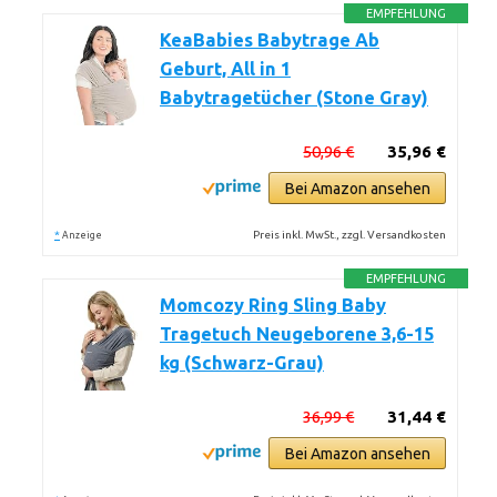
EMPFEHLUNG
KeaBabies Babytrage Ab
Geburt, All in 1
Babytragetücher (Stone Gray)
50,96 €
35,96 €
Bei Amazon ansehen
*
Preis inkl. MwSt., zzgl. Versandkosten
Anzeige
EMPFEHLUNG
Momcozy Ring Sling Baby
Tragetuch Neugeborene 3,6-15
kg (Schwarz-Grau)
36,99 €
31,44 €
Bei Amazon ansehen