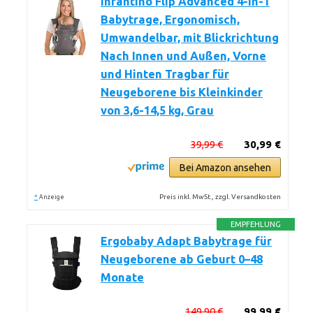
Infantino Flip Advanced 4-in-1
Babytrage, Ergonomisch,
Umwandelbar, mit Blickrichtung
Nach Innen und Außen, Vorne
und Hinten Tragbar für
Neugeborene bis Kleinkinder
von 3,6-14,5 kg, Grau
39,99 €
30,99 €
Bei Amazon ansehen
*
Preis inkl. MwSt., zzgl. Versandkosten
Anzeige
EMPFEHLUNG
Ergobaby Adapt Babytrage für
Neugeborene ab Geburt 0–48
Monate
149,90 €
99,99 €