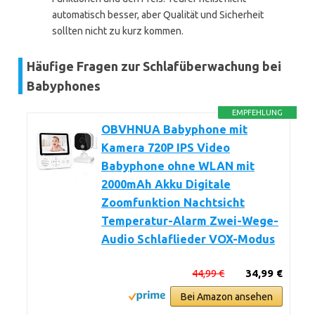
automatisch besser, aber Qualität und Sicherheit
sollten nicht zu kurz kommen.
Häufige Fragen zur Schlafüberwachung bei
Babyphones
EMPFEHLUNG
OBVHNUA Babyphone mit
Kamera 720P IPS Video
Babyphone ohne WLAN mit
2000mAh Akku Digitale
Zoomfunktion Nachtsicht
Temperatur-Alarm Zwei-Wege-
Audio Schlaflieder VOX-Modus
44,99 €
34,99 €
Bei Amazon ansehen