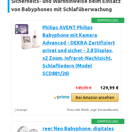
Sicherheits- und Warnhinweise beim Einsatz
von Babyphones mit Schlafüberwachung
EMPFEHLUNG
Philips AVENT Philips
Babyphone mit Kamera
Advanced - DEKRA Zertifiziert
privat und sicher - 2.8 Display,
x2 Zoom, Infrarot-Nachtsicht,
Schlafliedern (Model
SCD881/26)
149,99 €
129,99 €
Bei Amazon ansehen
*
Preis inkl. MwSt., zzgl. Versandkosten
Anzeige
EMPFEHLUNG
reer Neo Babyphone, digitales