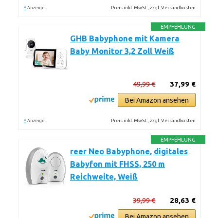
*
Preis inkl. MwSt., zzgl. Versandkosten
Anzeige
EMPFEHLUNG
GHB Babyphone mit Kamera
Baby Monitor 3,2 Zoll Weiß
49,99 €
37,99 €
Bei Amazon ansehen
*
Preis inkl. MwSt., zzgl. Versandkosten
Anzeige
EMPFEHLUNG
reer Neo Babyphone, digitales
Babyfon mit FHSS, 250 m
Reichweite, Weiß
39,99 €
28,63 €
Bei Amazon ansehen