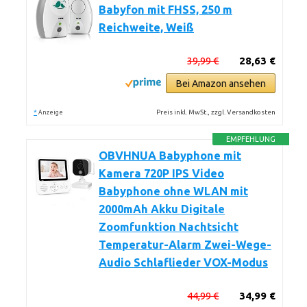
Babyfon mit FHSS, 250 m
Reichweite, Weiß
39,99 €
28,63 €
Bei Amazon ansehen
*
Preis inkl. MwSt., zzgl. Versandkosten
Anzeige
EMPFEHLUNG
OBVHNUA Babyphone mit
Kamera 720P IPS Video
Babyphone ohne WLAN mit
2000mAh Akku Digitale
Zoomfunktion Nachtsicht
Temperatur-Alarm Zwei-Wege-
Audio Schlaflieder VOX-Modus
44,99 €
34,99 €